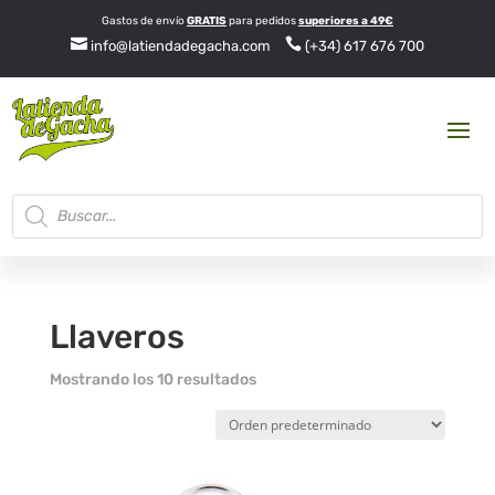
Gastos de envío
GRATIS
para pedidos
superiores a 49€


info@latiendadegacha.com
(+34) 617 676 700
Búsqueda
de
productos
Llaveros
Mostrando los 10 resultados