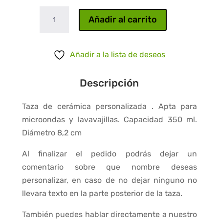
Abuela
Añadir al carrito
te
mereces
todos
Añadir a la lista de deseos
los
besos
Descripción
cantidad
Taza de cerámica personalizada . Apta para
microondas y lavavajillas. Capacidad 350 ml.
Diámetro 8,2 cm
Al finalizar el pedido podrás dejar un
comentario sobre que nombre deseas
personalizar, en caso de no dejar ninguno no
llevara texto en la parte posterior de la taza.
También puedes hablar directamente a nuestro