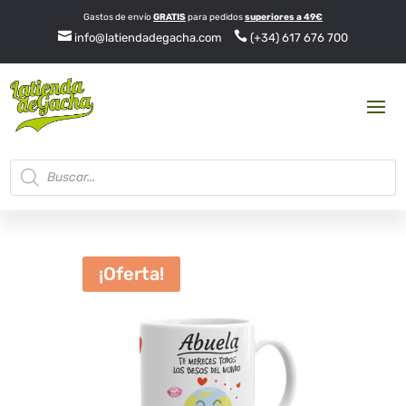
Gastos de envío
GRATIS
para pedidos
superiores a 49€


info@latiendadegacha.com
(+34) 617 676 700
Búsqueda
de
productos
¡Oferta!