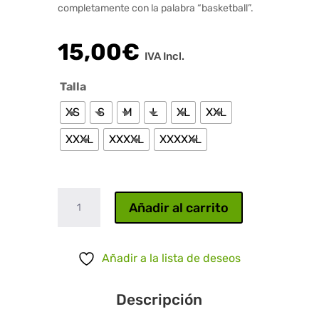
completamente con la palabra “basketball”.
15,00
€
IVA Incl.
Talla
XS
S
M
L
XL
XXL
XXXL
XXXXL
XXXXXL
Basketball
Añadir al carrito
cantidad
Añadir a la lista de deseos
Descripción