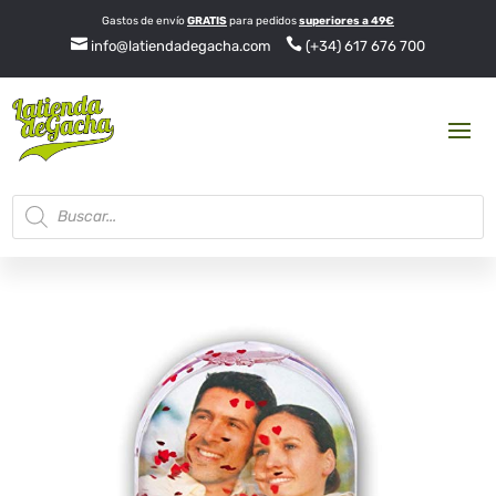
Gastos de envío
GRATIS
para pedidos
superiores a 49€


info@latiendadegacha.com
(+34) 617 676 700
Búsqueda
de
productos