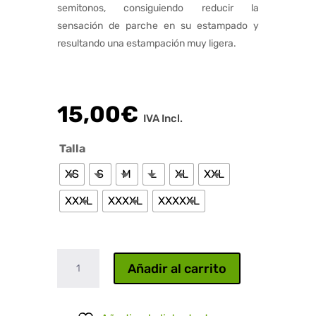
semitonos, consiguiendo reducir la
sensación de parche en su estampado y
resultando una estampación muy ligera.
15,00
€
IVA Incl.
Talla
XS
S
M
L
XL
XXL
XXXL
XXXXL
XXXXXL
Calavera
Añadir al carrito
sangrienta
cantidad