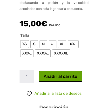
destacando la pasión y la velocidad
asociadas con esta legendaria escudería.
15,00
€
IVA Incl.
Talla
XS
S
M
L
XL
XXL
XXXL
XXXXL
XXXXXL
Charles
Añadir al carrito
Leclerc
cantidad
Añadir a la lista de deseos
Descripción