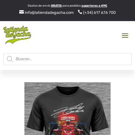
Gastos de envío
GRATIS
para pedidos
superiores a 49€


info@latiendadegacha.com
(+34) 617 676 700
Búsqueda
de
productos