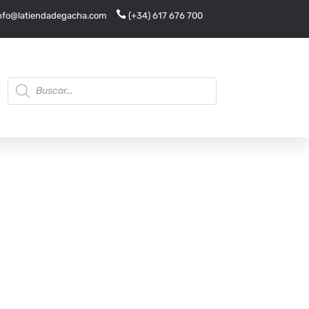

nfo@latiendadegacha.com
(+34) 617 676 700
Búsqueda
de
productos