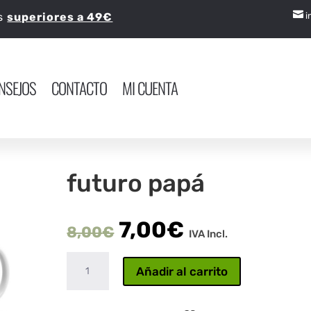

os
superiores a 49€
i
NSEJOS
CONTACTO
MI CUENTA
futuro papá
7,00
€
8,00
€
IVA Incl.
futuro
Añadir al carrito
papá
cantidad