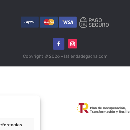
Copyright © 2026 - latiendadegacha.com
Calavera indio - XS
Ganesh
eferencias