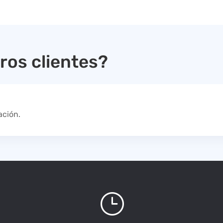
ros clientes?
ación.
}