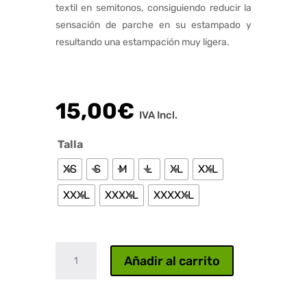
textil en semitonos, consiguiendo reducir la
sensación de parche en su estampado y
resultando una estampación muy ligera.
15,00
€
IVA Incl.
Talla
XS
S
M
L
XL
XXL
XXXL
XXXXL
XXXXXL
Gato
Añadir al carrito
Anime
cantidad