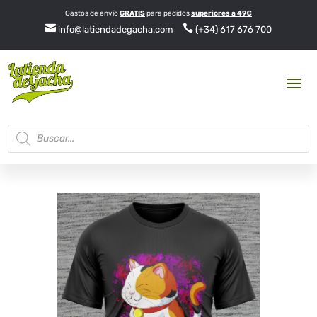
Gastos de envío
GRATIS
para pedidos
superiores a 49€


info@latiendadegacha.com
(+34) 617 676 700
Búsqueda
de
productos