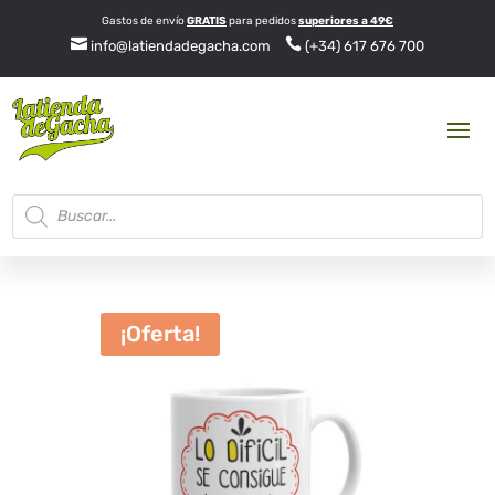
Gastos de envío
GRATIS
para pedidos
superiores a 49€


info@latiendadegacha.com
(+34) 617 676 700
Búsqueda
de
productos
¡Oferta!