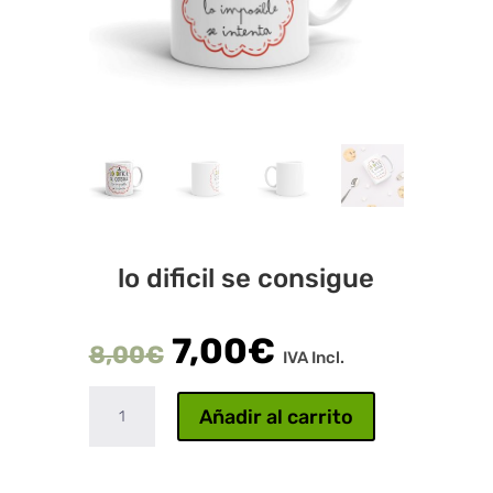
lo dificil se consigue
7,00
€
8,00
€
IVA Incl.
lo
Añadir al carrito
dificil
se
consigue