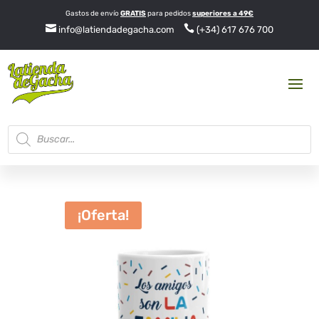
Gastos de envío
GRATIS
para pedidos
superiores a 49€


info@latiendadegacha.com
(+34) 617 676 700
Búsqueda
de
productos
¡Oferta!