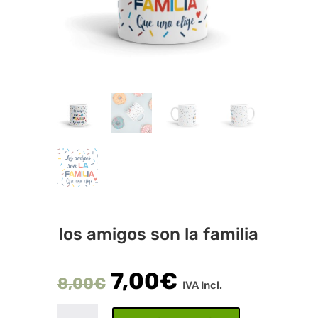
los amigos son la familia
7,00
€
8,00
€
IVA Incl.
los