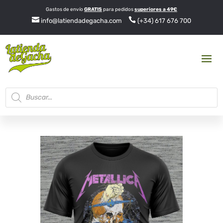
Gastos de envío
GRATIS
para pedidos
superiores a 49€


info@latiendadegacha.com
(+34) 617 676 700
Búsqueda
de
productos