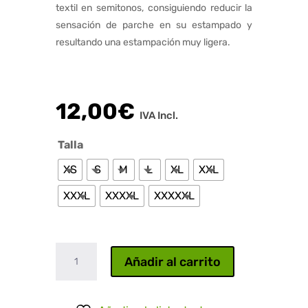
textil en semitonos, consiguiendo reducir la
sensación de parche en su estampado y
resultando una estampación muy ligera.
12,00
€
IVA Incl.
Talla
XS
S
M
L
XL
XXL
XXXL
XXXXL
XXXXXL
Metallica
Añadir al carrito
cantidad