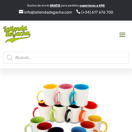
Gastos de envío
GRATIS
para pedidos
superiores a 49€


info@latiendadegacha.com
(+34) 617 676 700
Búsqueda
de
productos