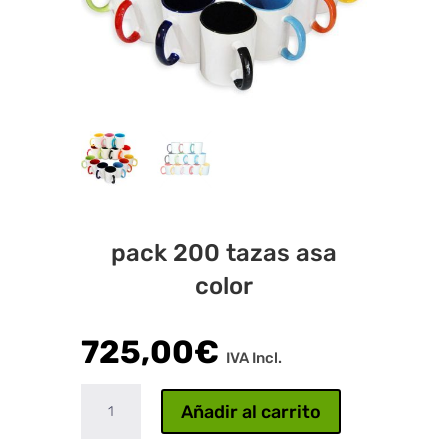
pack 200 tazas asa
color
725,00
€
IVA Incl.
pack
Añadir al carrito
200