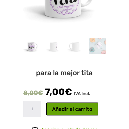
para la mejor tita
7,00
€
8,00
€
IVA Incl.
para
Añadir al carrito
la
mejor
tita