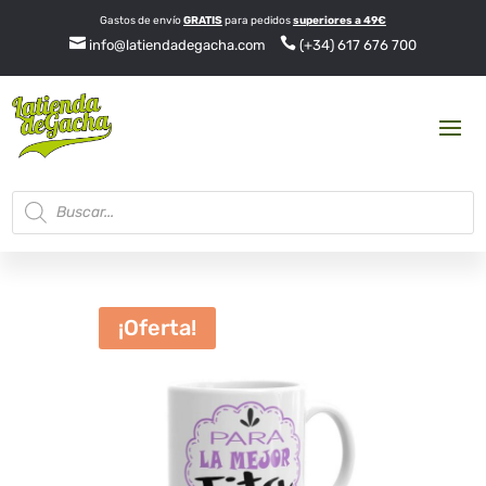
Gastos de envío
GRATIS
para pedidos
superiores a 49€


info@latiendadegacha.com
(+34) 617 676 700
Búsqueda
de
productos
¡Oferta!