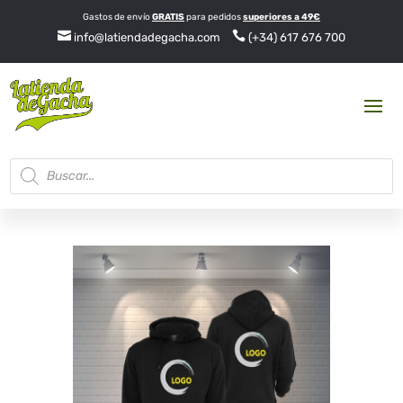
Gastos de envío
GRATIS
para pedidos
superiores a 49€


info@latiendadegacha.com
(+34) 617 676 700
Búsqueda
de
productos