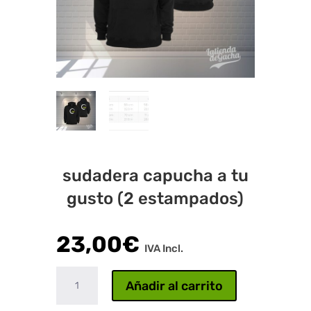
sudadera capucha a tu
gusto (2 estampados)
23,00
€
IVA Incl.
sudadera
Añadir al carrito
capucha