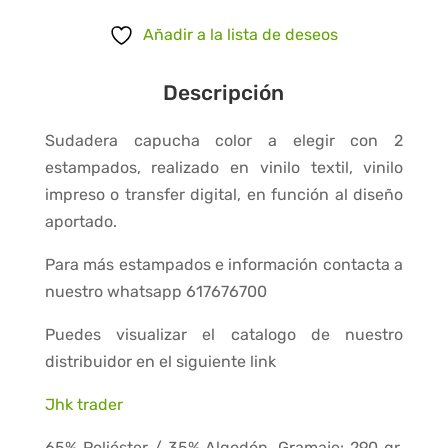
a
tu
Añadir a la lista de deseos
gusto
(2
Descripción
estampados)
cantidad
Sudadera capucha color a elegir con 2
estampados, realizado en vinilo textil, vinilo
impreso o transfer digital, en función al diseño
aportado.
Para más estampados e información contacta a
nuestro whatsapp 617676700
Puedes visualizar el catalogo de nuestro
distribuidor en el siguiente link
Jhk trader
65% Poliéster / 35% Algodón. Gramaje: 290 gr.