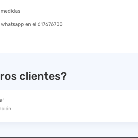
e medidas
r whatsapp en el 617676700
ros clientes?
e”
ación.