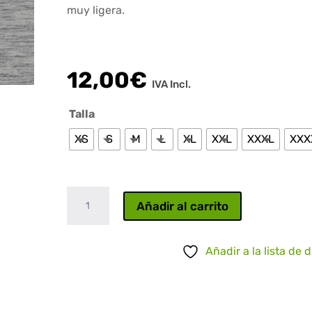
muy ligera.
12,00
€
IVA Incl.
Talla
XS
S
M
L
XL
XXL
XXXL
XXX
Suicide
Añadir al carrito
Silence
cantidad
Añadir a la lista de 