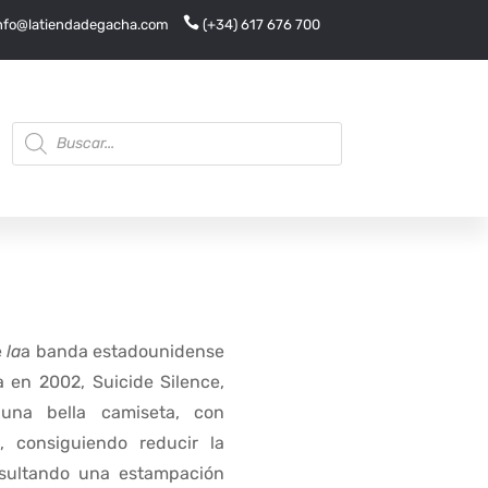

nfo@latiendadegacha.com
(+34) 617 676 700
Búsqueda
de
productos
e
la
a banda estadounidense
a en 2002, Suicide Silence,
una bella camiseta, con
, consiguiendo reducir la
sultando una estampación