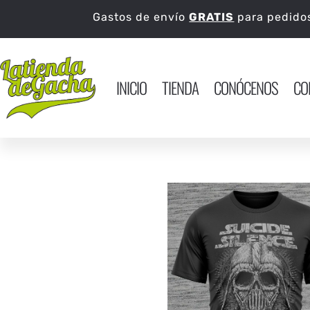
Gastos de envío
GRATIS
para pedid
INICIO
TIENDA
CONÓCENOS
CO