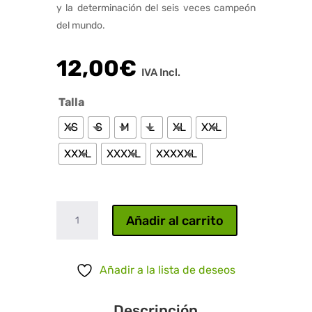
y la determinación del seis veces campeón
del mundo.
12,00
€
IVA Incl.
Talla
XS
S
M
L
XL
XXL
XXXL
XXXXL
XXXXXL
Lewis
Añadir al carrito
Hamiltom
cantidad
Añadir a la lista de deseos
Descripción