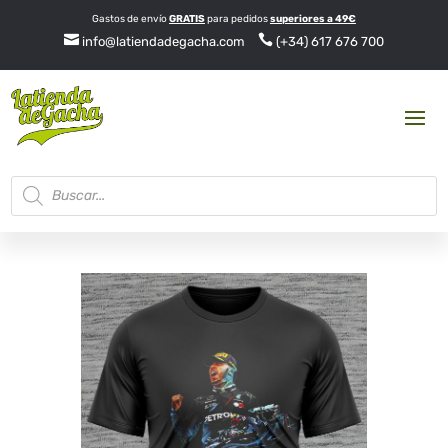
Gastos de envío
GRATIS
para pedidos
superiores a 49€


info@latiendadegacha.com
(+34) 617 676 700
Búsqueda
de
productos