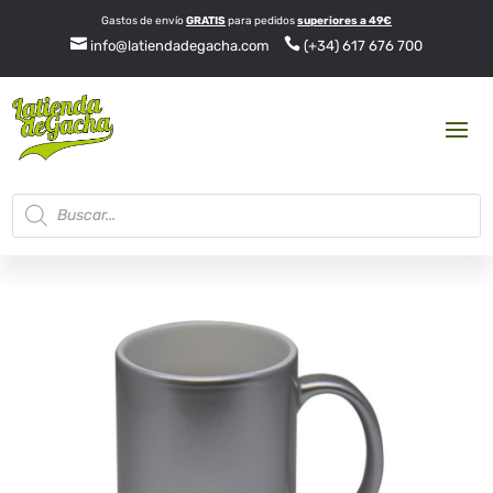
Gastos de envío
GRATIS
para pedidos
superiores a 49€


info@latiendadegacha.com
(+34) 617 676 700
Búsqueda
de
productos